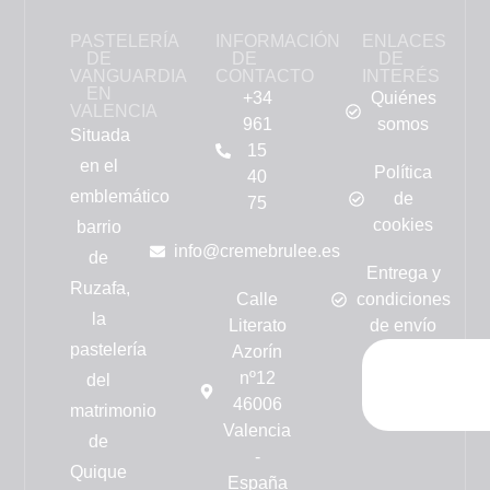
PASTELERÍA
INFORMACIÓN
ENLACES
DE
DE
DE
VANGUARDIA
CONTACTO
INTERÉS
EN
+34
Quiénes
VALENCIA
961
somos
Situada
15
en el
Política
40
emblemático
de
75
cookies
barrio
info@cremebrulee.es
de
Entrega y
Ruzafa,
Calle
condiciones
la
Literato
de envío
pastelería
Azorín
nº12
del
46006
matrimonio
Valencia
de
-
Quique
España