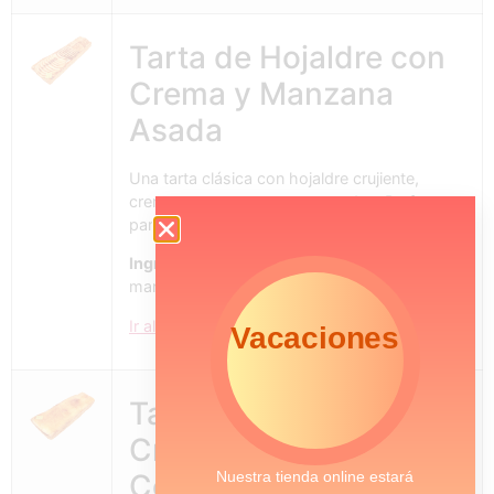
Tarta de Hojaldre con
Crema y Manzana
Asada
Una tarta clásica con hojaldre crujiente,
crema suave y manzanas asadas. Perfecta
para acompañar con una taza de café o té.
Ingredientes:
Hojaldre, crema pastelera,
manzanas frescas, azúcar, canela.
Ir al producto
Vacaciones
Tarta de Hojaldre con
Crema y Yema
Nuestra tienda online estará
Confitada