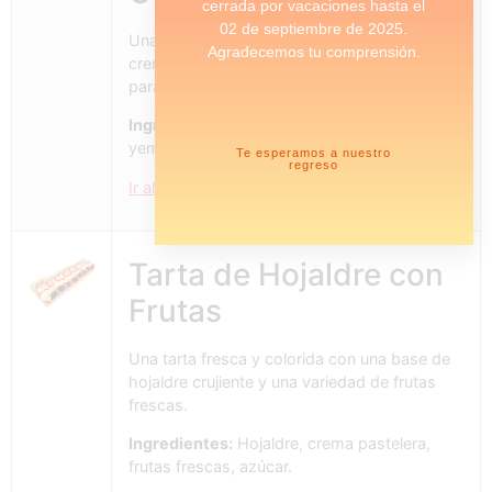
cerrada por vacaciones hasta el
02 de septiembre de 2025.
Una deliciosa tarta con capas de hojaldre,
Agradecemos tu comprensión.
crema pastelera y yema confitada. Perfecta
para cualquier ocasión especial.
Ingredientes:
Hojaldre, crema pastelera,
yema confitada, azúcar.
Te esperamos a nuestro
regreso
Ir al producto
Tarta de Hojaldre con
Frutas
Una tarta fresca y colorida con una base de
hojaldre crujiente y una variedad de frutas
frescas.
Ingredientes:
Hojaldre, crema pastelera,
frutas frescas, azúcar.