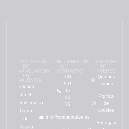
PASTELERÍA
INFORMACIÓN
ENLACES
DE
DE
DE
VANGUARDIA
CONTACTO
INTERÉS
EN
+34
Quiénes
VALENCIA
961
somos
Situada
15
en el
Política
40
emblemático
de
75
cookies
barrio
info@cremebrulee.es
de
Entrega y
Ruzafa,