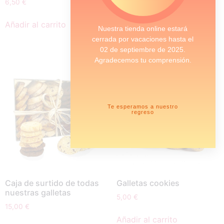
6,50
€
8,00
€
Añadir al carrito
Nuestra tienda online estará
Leer más
cerrada por vacaciones hasta el
02 de septiembre de 2025.
Agradecemos tu comprensión.
Te esperamos a nuestro
regreso
Caja de surtido de todas
Galletas cookies
nuestras galletas
5,00
€
15,00
€
Añadir al carrito