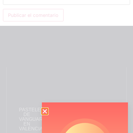
PASTELERÍA
INFORMACIÓN
ENLACES
DE
DE
DE
VANGUARDIA
CONTACTO
INTERÉS
EN
+34
Quiénes
VALENCIA
961
somos