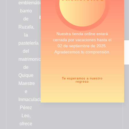
emblemático
de
75
cookies
barrio
info@cremebrulee.es
de
Entrega y
Ruzafa,
Calle
condiciones
Nuestra tienda online estará
la
Literato
de envío
cerrada por vacaciones hasta el
pastelería
Azorín
02 de septiembre de 2025.
nº12
del
Agradecemos tu comprensión.
46006
matrimonio
Valencia
de
-
Quique
España
Te esperamos a nuestro
regreso
Maestre
e
Inmaculada
Pérez
Leo,
ofrece