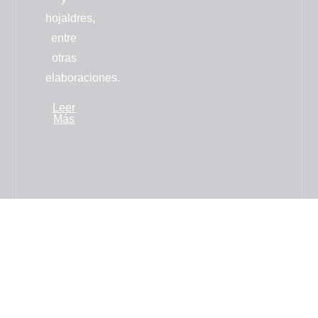
hojaldres
,
entre
otras
elaboraciones.
Leer
Más