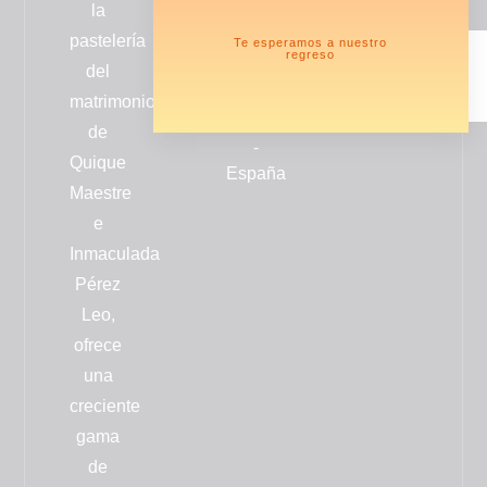
la
Literato
de envío
pastelería
Azorín
Te esperamos a nuestro
regreso
nº12
del
46006
matrimonio
Valencia
de
-
Quique
España
Maestre
e
Inmaculada
Pérez
Leo,
ofrece
una
creciente
gama
de