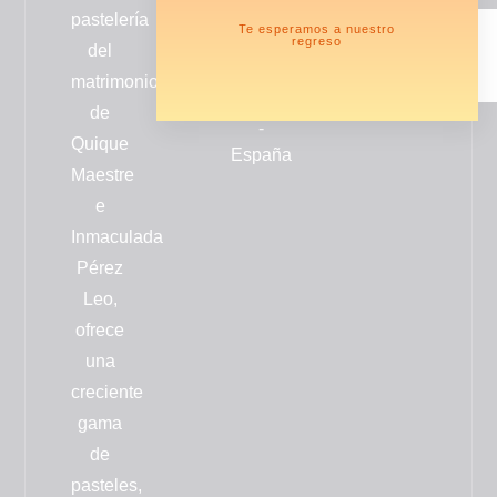
pastelería
Azorín
Te esperamos a nuestro
regreso
nº12
del
46006
matrimonio
Valencia
de
-
Quique
España
Maestre
e
Inmaculada
Pérez
Leo,
ofrece
una
creciente
gama
de
pasteles,