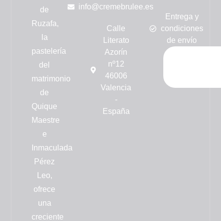
info@cremebrulee.es
de
Entrega y
Ruzafa,
Calle
condiciones
la
Literato
de envío
pastelería
Azorín
nº12
del
46006
matrimonio
Valencia
de
-
Quique
España
Maestre
e
Inmaculada
Pérez
Leo,
ofrece
una
creciente