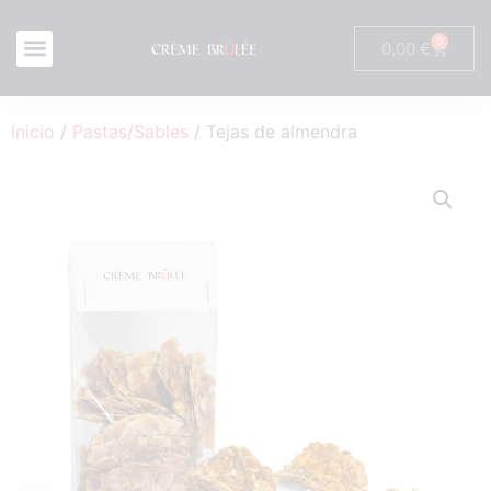
0
0,00
€
Inicio
/
Pastas/Sables
/ Tejas de almendra