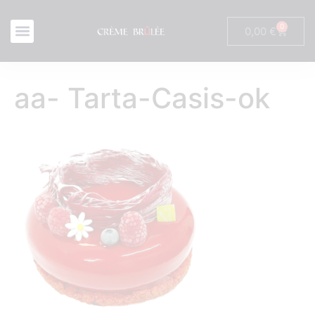
0
0,00
€
aa- Tarta-Casis-ok