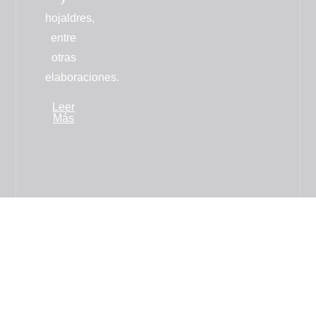
hojaldres
,
entre
otras
elaboraciones.
Leer
Más