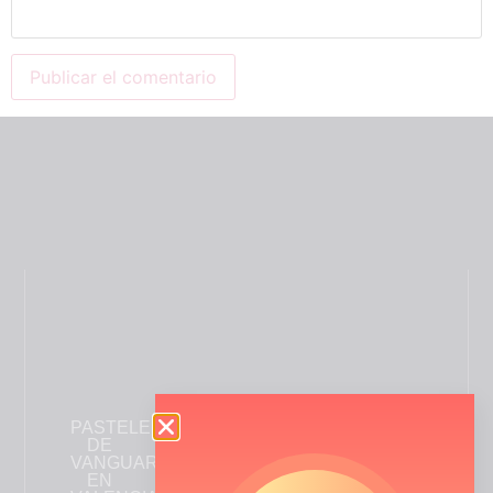
PASTELERÍA
INFORMACIÓN
ENLACES
DE
DE
DE
VANGUARDIA
CONTACTO
INTERÉS
EN
+34
Quiénes