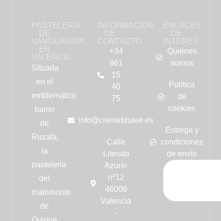
PASTELERÍA
INFORMACIÓN
ENLACES
DE
DE
DE
VANGUARDIA
CONTACTO
INTERÉS
EN
+34
Quiénes
VALENCIA
961
somos
Situada
15
en el
Política
40
emblemático
de
75
cookies
barrio
info@cremebrulee.es
de
Entrega y
Ruzafa,
Calle
condiciones
la
Literato
de envío
pastelería
Azorín
nº12
del
46006
matrimonio
Valencia
de
-
Quique