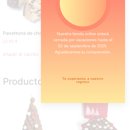
Panettone de chocolate
Nuestra tienda online estará
cerrada por vacaciones hasta el
22,00
€
02 de septiembre de 2025.
Agradecemos tu comprensión.
Añadir al carrito
Productos relacionados
Te esperamos a nuestro
regreso