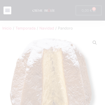
0
0,00
€
Inicio
/
Temporada
/
Navidad
/ Pandoro