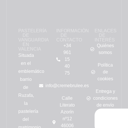
PASTELERÍA
INFORMACIÓN
ENLACES
DE
DE
DE
VANGUARDIA
CONTACTO
INTERÉS
EN
+34
Quiénes
VALENCIA
961
somos
Situada
15
en el
Política
40
emblemático
de
75
cookies
barrio
info@cremebrulee.es
de
Entrega y
Ruzafa,
Calle
condiciones
la
Literato
de envío
pastelería
Azorín
nº12
del
46006
matrimonio