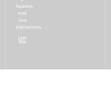
hojaldres
,
entre
otras
elaboraciones.
Leer
Más