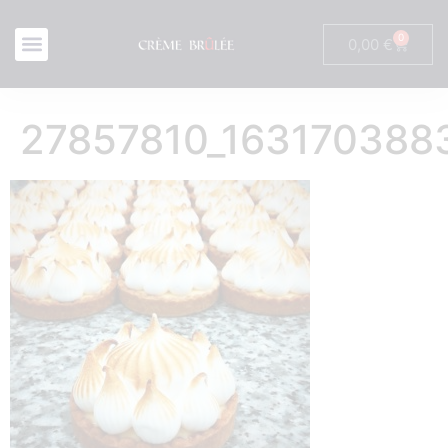
0
0,00
€
27857810_163170388