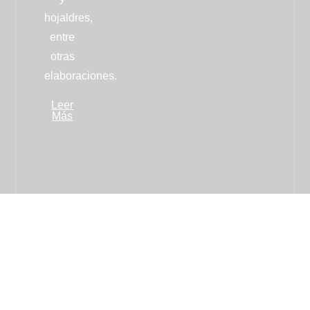
hojaldres
,
entre
otras
elaboraciones.
Leer
Más