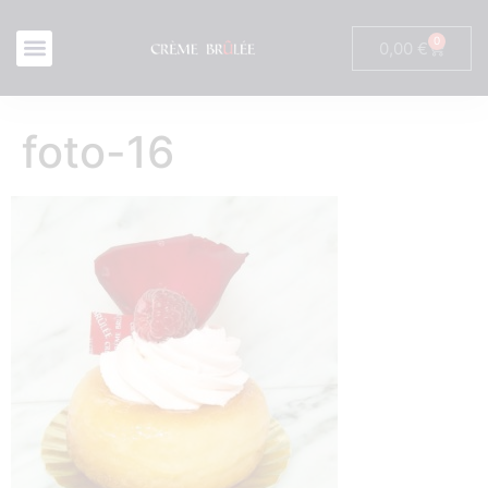
0
0,00
€
foto-16