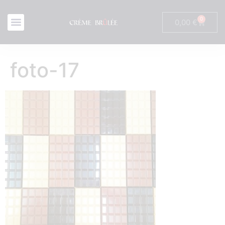
0
0,00
€
foto-17