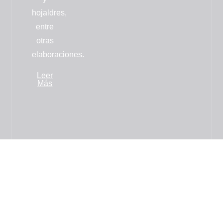
hojaldres
,
entre
otras
elaboraciones.
Leer
Más