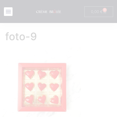
0
0,00
€
foto-9