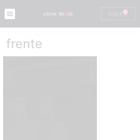
0
0,00
€
frente