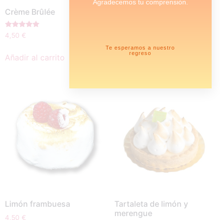
Agradecemos tu comprensión.
Crème Brûlée
Babá au Rhum
5,00
€
Valorado
4,50
€
con
Añadir al carrito
5.00
Te esperamos a nuestro
de 5
regreso
Añadir al carrito
Limón frambuesa
Tartaleta de limón y
merengue
4,50
€