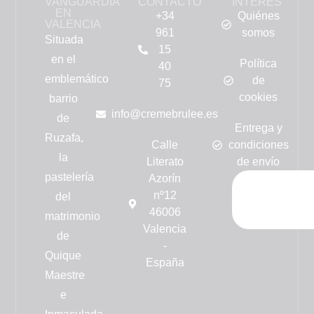
VANGUARDIA
CONTACTO
INTERÉS
EN
+34
Quiénes
VALENCIA
961
somos
Situada
15
en el
Política
40
emblemático
de
75
cookies
barrio
info@cremebrulee.es
de
Entrega y
Ruzafa,
Calle
condiciones
la
Literato
de envío
pastelería
Azorín
nº12
del
46006
matrimonio
Valencia
de
-
Quique
España
Maestre
e