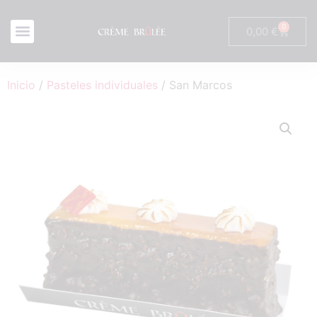
0
0,00
€
Inicio
/
Pasteles individuales
/ San Marcos